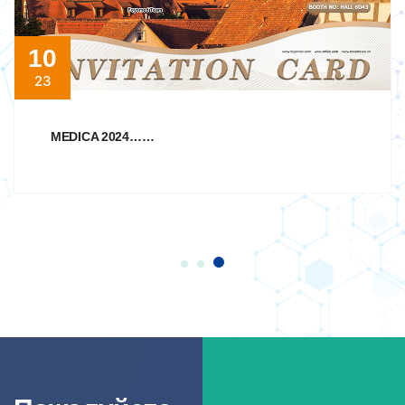
10
23
MEDICA 2024……