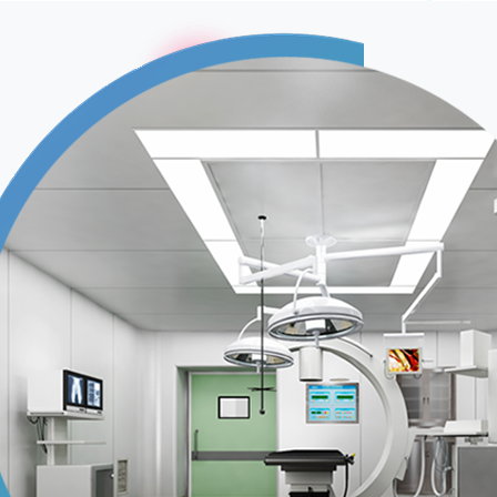
О нас
FOYOCARE основана в
2003 году как
профессиональная
корпорация по импорту
и экспорту
медицинских изделий.
Это штаб-квартира
MFLAB Medical с