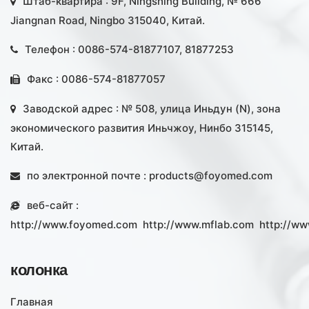
Штаб-квартира : 9F, Ningshing Building, № 666
Jiangnan Road, Ningbo 315040, Китай.
Телефон : 0086-574-81877107, 81877253
Факс : 0086-574-81877057
Заводской адрес : № 508, улица Иньдун (N), зона
экономического развития Иньчжоу, Нинбо 315145,
Китай.
по электронной почте :
products@foyomed.com
веб-сайт :
http://www.foyomed.com
http://www.mflab.com
http://ww
колонка
Главная