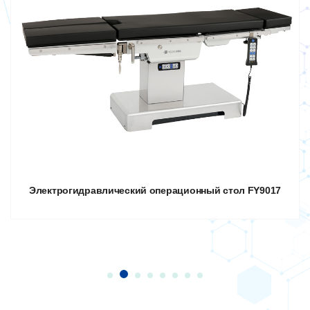
Электрогидравлический операционный стол FY9017
FY9027 Многопараметрический монитор пациента